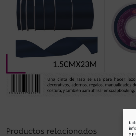
Uti
inf
Productos relacionados
y p