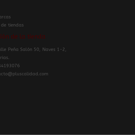
arcas
 de tiendas
ión de la tienda
Calle Peña Salón 50, Naves 1-2,
rias.
984193076
tacto@pluscalidad.com