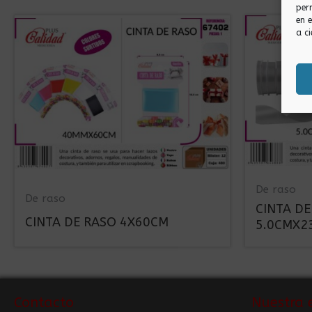
per
en 
a ci
De raso
De raso
CINTA DE
CINTA DE RASO 4X60CM
5.0CMX2
Contacto
Nuestra 