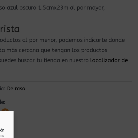
raso azul oscuro 1.5cmx23m al por mayor,
rista
roductos al por menor, podemos indicarte donde
nda más cercana que tengan los productos
uedes buscar tu tienda en nuestro
localizador de
ía:
De raso
de:
ión
nos