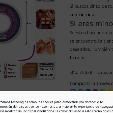
Si buscas cinta de 
contáctanos
.
Si eres mino
Si estas buscando p
se encuentra la tie
deseados. También p
tiendas
.
SKU:
70589
Categor
Compartir a través 
lizamos tecnologías como las cookies para almacenar y/o acceder a la
ormación del dispositivo. Lo hacemos para mejorar la experiencia de navegac
ara mostrar anuncios personalizados. El consentimiento a estas tecnologías 