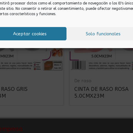
mitirá procesar datos como el comportamiento de navegación o los ID's únic
este sitio. No consentir o retirar el consentimiento, puede afectar negativame
ertas características y funciones.
Aceptar cookies
Solo funcionales
De raso
 RASO GRIS
CINTA DE RASO ROSA
3M
5.0CMX23M
empresa