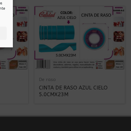
os
nte
De raso
CINTA DE RASO AZUL CIELO
5.0CMX23M