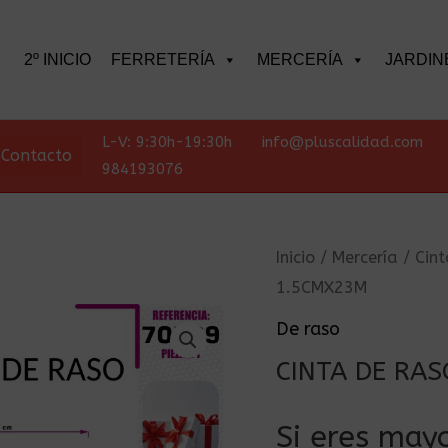
scar
2º INICIO
FERRETERÍA
MERCERÍA
JARDIN
L-V: 9:30h-19:30h
info@pluscalidad.com
Contacto
984193076
Inicio
/
Mercería
/
Cint
1.5CMX23M
De raso
CINTA DE RA
Si eres mayo