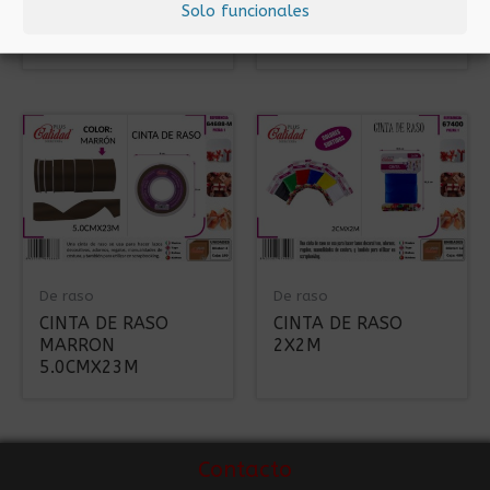
Solo funcionales
CINTA DE RASO BEIG
CINTA DE RASO AZUL
5.0CMX23M
CIELO 5.0CMX23M
De raso
De raso
CINTA DE RASO
CINTA DE RASO
MARRON
2X2M
5.0CMX23M
Contacto