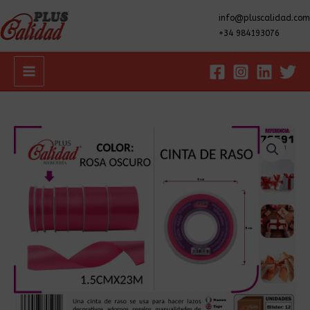
info@pluscalidad.com
+34 984193076
Main
Menu