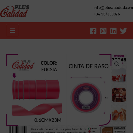
info@pluscalidad.com
+34 984193076
Main
Menu