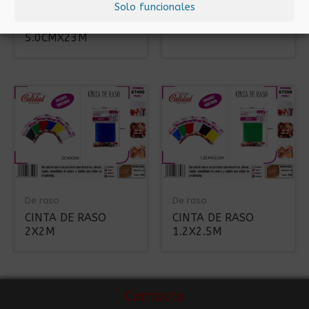
Solo funcionales
CINTA DE RASO
CINTA DE RASO LILA
ROSA OSCURO
5.0CMX23M
5.0CMX23M
De raso
De raso
CINTA DE RASO
CINTA DE RASO
2X2M
1.2X2.5M
Contacto