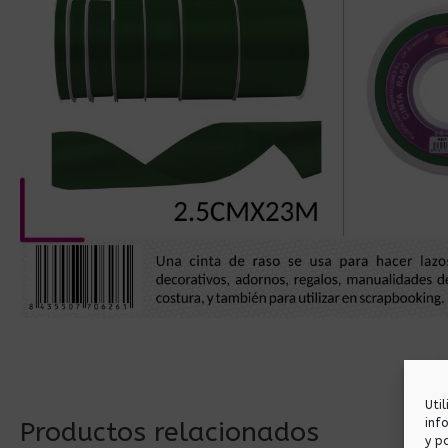
Uti
inf
Productos relacionados
y p