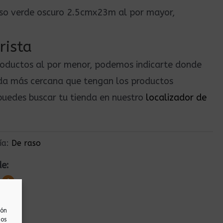
raso verde oscuro 2.5cmx23m al por mayor,
rista
roductos al por menor, podemos indicarte donde
nda más cercana que tengan los productos
uedes buscar tu tienda en nuestro
localizador de
ía:
De raso
de:
ión
nos