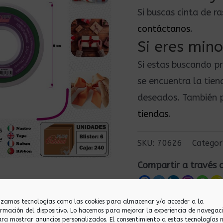
Si buscas cinta de 
contáctanos
.
Si eres mino
Si estas buscando p
se encuentra la tie
deseados. También p
tiendas
.
SKU:
70626
Categor
Compartir a través 
lizamos tecnologías como las cookies para almacenar y/o acceder a la
ormación del dispositivo. Lo hacemos para mejorar la experiencia de navegac
ara mostrar anuncios personalizados. El consentimiento a estas tecnologías 