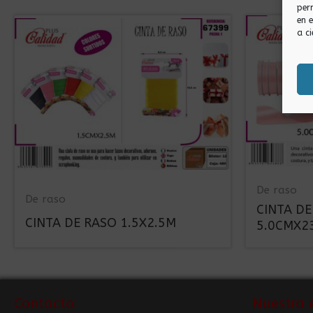
per
en 
a ci
De raso
De raso
CINTA D
CINTA DE RASO 1.5X2.5M
5.0CMX2
Contacto
Nuestra 