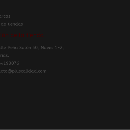
arcas
 de tiendas
ión de la tienda
Calle Peña Salón 50, Naves 1-2,
rias.
984193076
tacto@pluscalidad.com