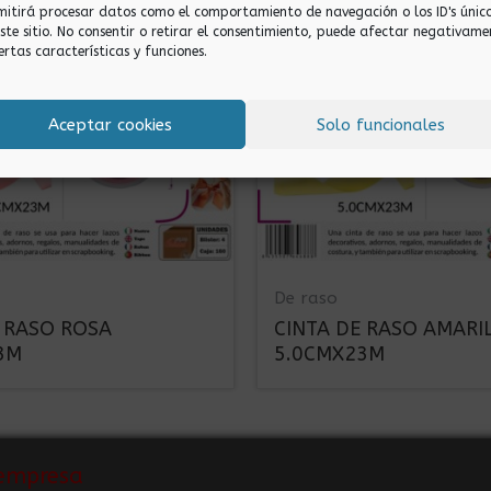
mitirá procesar datos como el comportamiento de navegación o los ID's únic
este sitio. No consentir o retirar el consentimiento, puede afectar negativame
ertas características y funciones.
Aceptar cookies
Solo funcionales
De raso
E RASO ROSA
CINTA DE RASO AMARI
3M
5.0CMX23M
empresa