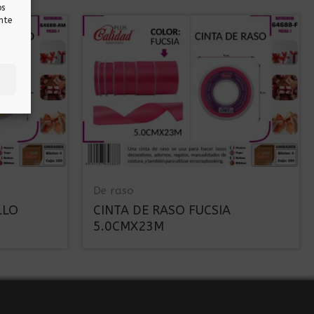
os
nte
De raso
LLO
CINTA DE RASO FUCSIA
5.0CMX23M