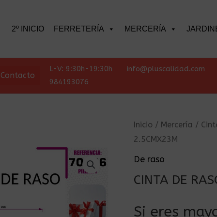
scar
2º INICIO
FERRETERÍA
MERCERÍA
JARDIN
L-V: 9:30h-19:30h
info@pluscalidad.com
Contacto
984193076
Inicio
/
Mercería
/
Cint
2.5CMX23M
De raso
CINTA DE RA
Si eres mayo