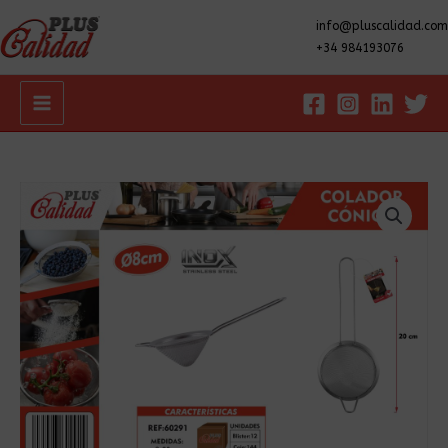
info@pluscalidad.com
+34 984193076
Main
Menu