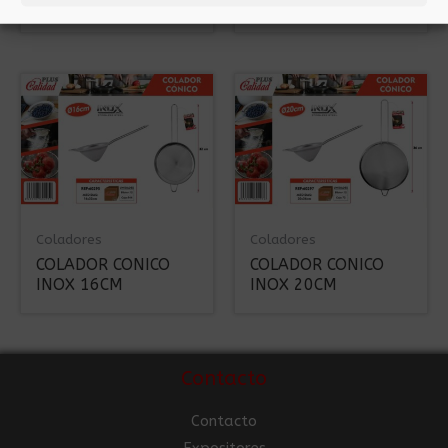
10CM
INOX 12CM
Coladores
Coladores
COLADOR CONICO
COLADOR CONICO
INOX 16CM
INOX 20CM
Contacto
Contacto
Expositores