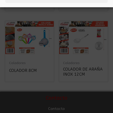
12CM
INOX 14CM
Coladores
Coladores
COLADOR DE ARAÑA
COLADOR 8CM
INOX 12CM
Contacto
Contacto