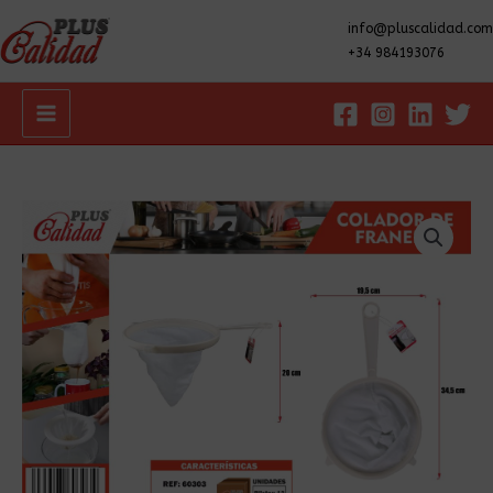
info@pluscalidad.com
+34 984193076
Main
Menu