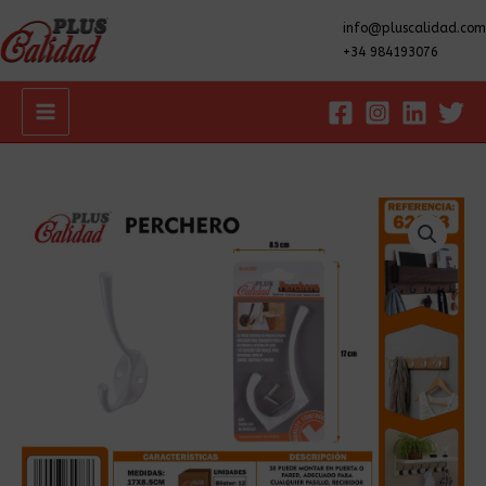
info@pluscalidad.com
+34 984193076
Main
Menu