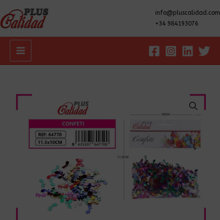
info@pluscalidad.com
+34 984193076
Main
Menu