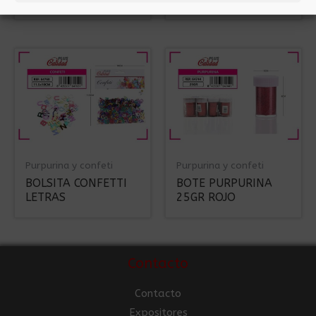
Purpurina y confeti
Purpurina y confeti
BOLSITA CONFETTI
BOTE PURPURINA
LETRAS
25GR ROJO
Contacto
Contacto
Expositores