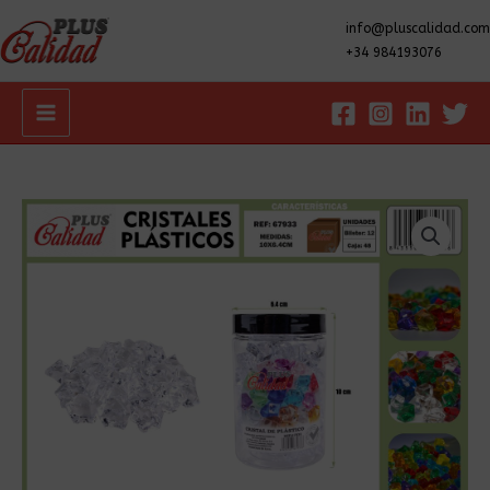
info@pluscalidad.com
+34 984193076
Main
Menu