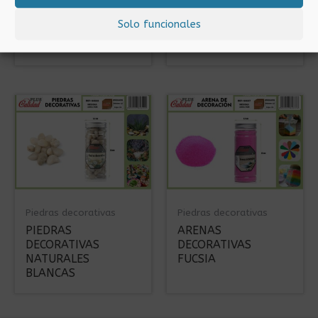
PIEDRAS
PIEDRAS
Solo funcionales
DECORATIVAS
DECORATIVAS
COLORES NATURALES
NEGRAS
Piedras decorativas
Piedras decorativas
PIEDRAS
ARENAS
DECORATIVAS
DECORATIVAS
NATURALES
FUCSIA
BLANCAS