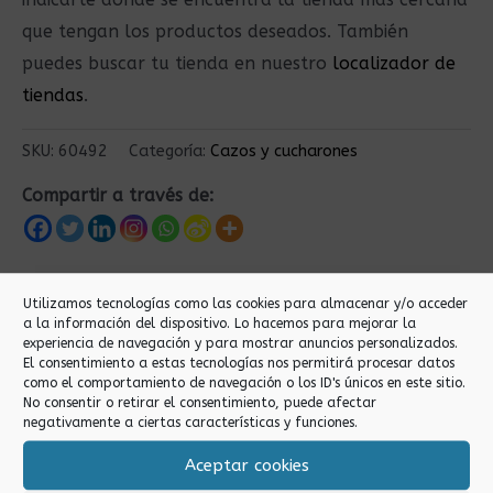
que tengan los productos deseados. También
puedes buscar tu tienda en nuestro
localizador de
tiendas
.
SKU:
60492
Categoría:
Cazos y cucharones
Compartir a través de:
Productos relacionados
Utilizamos tecnologías como las cookies para almacenar y/o acceder
a la información del dispositivo. Lo hacemos para mejorar la
experiencia de navegación y para mostrar anuncios personalizados.
El consentimiento a estas tecnologías nos permitirá procesar datos
como el comportamiento de navegación o los ID's únicos en este sitio.
No consentir o retirar el consentimiento, puede afectar
negativamente a ciertas características y funciones.
Aceptar cookies