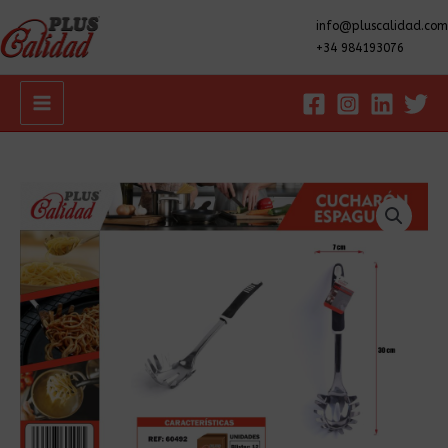
info@pluscalidad.com
+34 984193076
Main
Menu