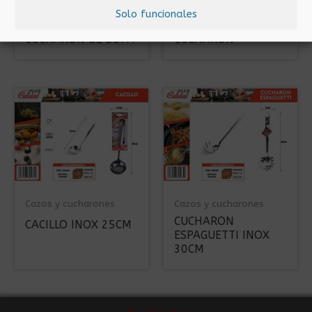
Solo funcionales
Cazos y cucharones
Cazos y cucharones
CUCHARÓN DE SOPA
CUCHARON
Cazos y cucharones
Cazos y cucharones
CUCHARON
CACILLO INOX 25CM
ESPAGUETTI INOX
30CM