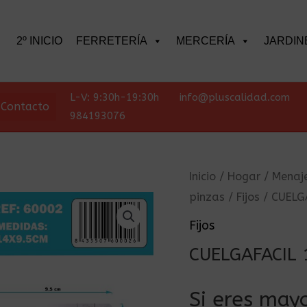
scar
2º INICIO
FERRETERÍA
MERCERÍA
JARDIN
L-V: 9:30h-19:30h
info@pluscalidad.com
Contacto
984193076
Inicio
/
Hogar
/
Menaj
pinzas
/
Fijos
/ CUELG
Fijos
CUELGAFACIL 
Si eres mayo