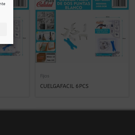
nte
Fijos
CUELGAFACIL 6PCS