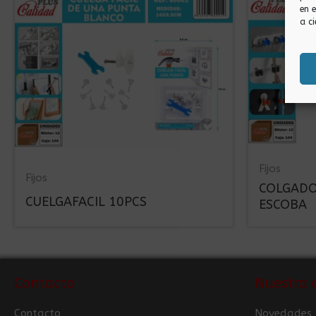
en 
a ci
Fijos
Fijos
COLGADO
CUELGAFACIL 10PCS
ESCOBA
Contacto
Nuestra 
Contacto
Novedades