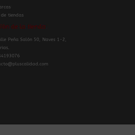
arcas
 de tiendas
ión de la tienda
Calle Peña Salón 50, Naves 1-2,
rias.
984193076
tacto@pluscalidad.com