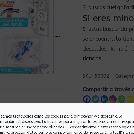
Si buscas cuelgafac
Si eres mino
Si estas buscando p
se encuentra la tie
deseados. También p
tiendas
.
SKU:
60002
Categor
Compartir a través 
lizamos tecnologías como las cookies para almacenar y/o acceder a la
ormación del dispositivo. Lo hacemos para mejorar la experiencia de navegac
ara mostrar anuncios personalizados. El consentimiento a estas tecnologías 
mitirá procesar datos como el comportamiento de navegación o los ID's únic