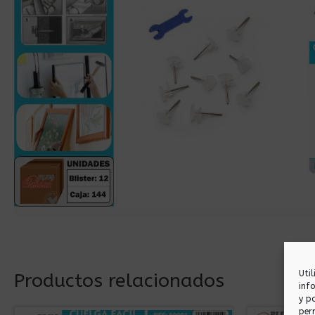
Uti
Productos relacionados
inf
y p
per