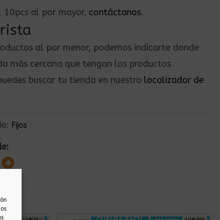
il 10pcs al por mayor,
contáctanos
.
rista
roductos al por menor, podemos indicarte donde
nda más cercana que tengan los productos
uedes buscar tu tienda en nuestro
localizador de
ía:
Fijos
de:
ión
nos
os