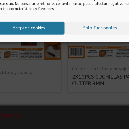
este sitio. No consentir o retirar el consentimiento, puede afectar negativame
ertas características y funciones.
Aceptar cookies
Solo funcionales
Cutters, cuchillas y navaja
chillas y navajas
2X10PCS CUCHILLAS P
CUTTER 9MM
empresa