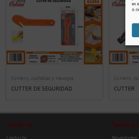
en 
a ci
Cutters, cuchillas y navajas
Cutters, cu
CUTTER DE SEGURIDAD
CUTTER
Contacto
Nuestra 
Contacto
Novedades