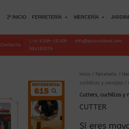
scar
2º INICIO
FERRETERÍA
MERCERÍA
JARDIN
L-V: 9:30h-19:30h
info@pluscalidad.com
Contacto
984193076
Inicio
/
Ferretería
/
He
cuchillas y navajas
/ 
Cutters, cuchillas y 
CUTTER
Si eres mayo