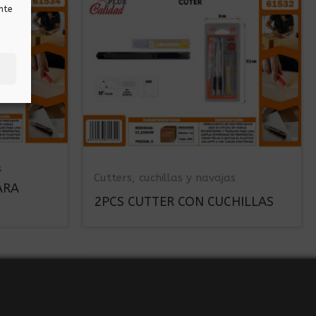
nte
s
Cutters, cuchillas y navajas
ARA
2PCS CUTTER CON CUCHILLAS