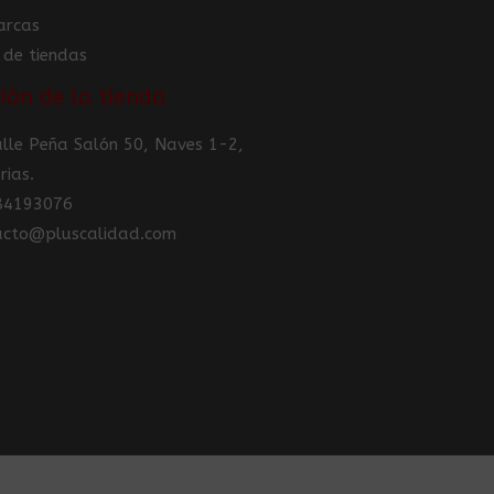
arcas
 de tiendas
ión de la tienda
Calle Peña Salón 50, Naves 1-2,
rias.
984193076
tacto@pluscalidad.com