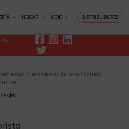
DISTRIBUIDORES
ERÍA
HOGAR
OCIO
+34
rramientas
/
Herramientas de corte
/
Cutters,
CUTTER
navajas
rista