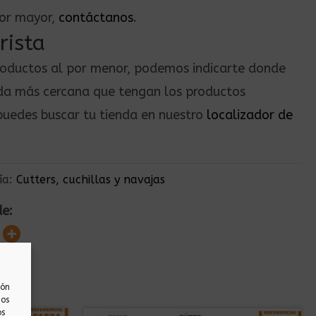
por mayor,
contáctanos
.
rista
roductos al por menor, podemos indicarte donde
nda más cercana que tengan los productos
uedes buscar tu tienda en nuestro
localizador de
ía:
Cutters, cuchillas y navajas
de:
ión
nos
os