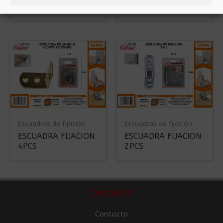
2PCS
4PCS
Escuadras de fijación
Escuadras de fijación
ESCUADRA FIJACION
ESCUADRA FIJACION
4PCS
2PCS
Contacto
Contacto