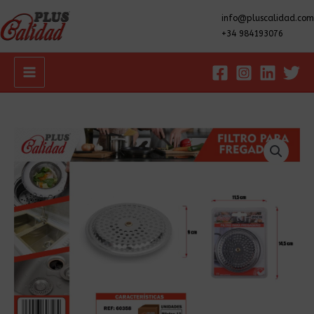
info@pluscalidad.com
+34 984193076
Main
Menu