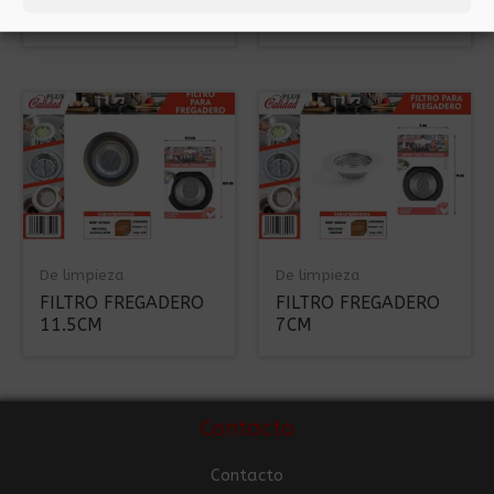
FREGADERO 3040
CON MANGO
De limpieza
De limpieza
FILTRO FREGADERO
FILTRO FREGADERO
11.5CM
7CM
Contacto
Contacto