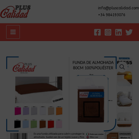
info@pluscalidad.com
+34 984193076
Main
Menu