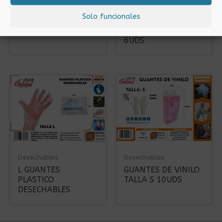
Desechables
Desechables
Solo funcionales
GUANTES DE LÁTEX
GUANTES DE
TALLA M 8UDS
NITRILO TALLA L
6UDS
Desechables
Desechables
L GUANTES
GUANTES DE VINILO
PLASTICO
TALLA S 10UDS
DESECHABLES