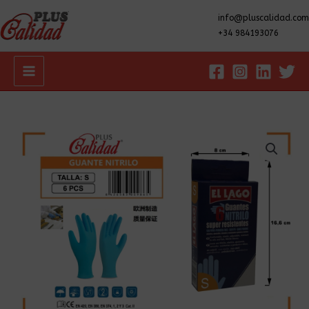
info@pluscalidad.com
+34 984193076
Main
Menu