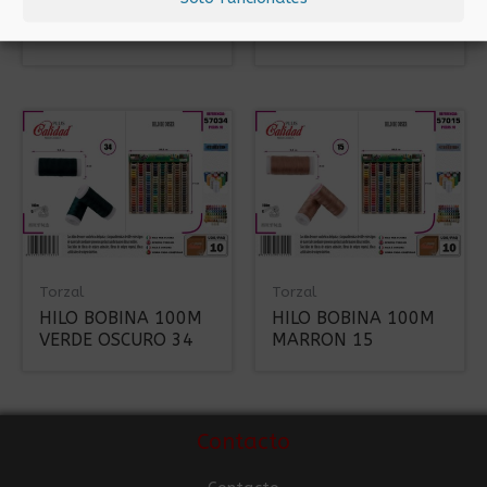
HILO BOBINA 100M
HILO BOBINA 100M
DORE 18
AZUL 21
Torzal
Torzal
HILO BOBINA 100M
HILO BOBINA 100M
VERDE OSCURO 34
MARRON 15
Contacto