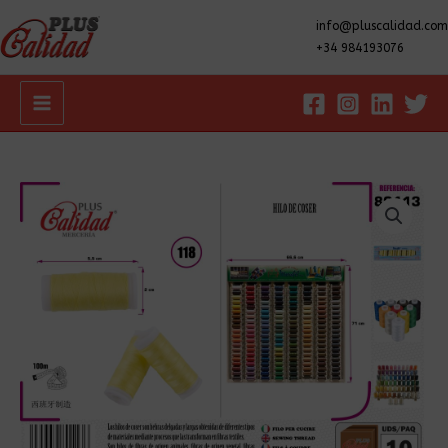
info@pluscalidad.com
+34 984193076
Main
Menu