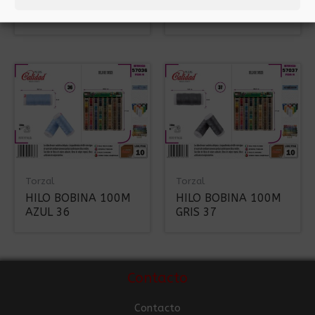
NEGRO 9NM 80/2
VERDE 14
PES 100%
Torzal
Torzal
HILO BOBINA 100M
HILO BOBINA 100M
AZUL 36
GRIS 37
Contacto
Contacto