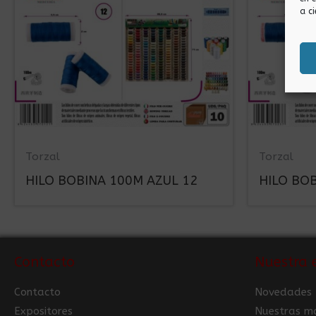
a ci
Torzal
Torzal
HILO BOBINA 100M AZUL 12
HILO BO
Contacto
Nuestra 
Contacto
Novedades
Expositores
Nuestras m