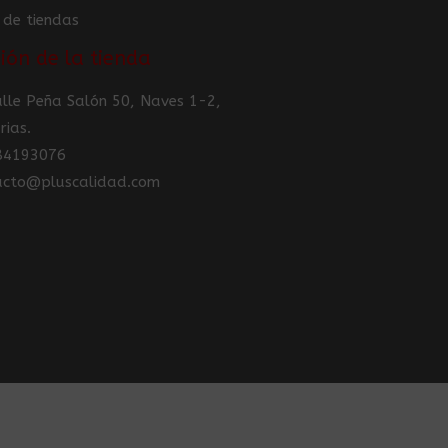
 de tiendas
ión de la tienda
Calle Peña Salón 50, Naves 1-2,
rias.
984193076
tacto@pluscalidad.com