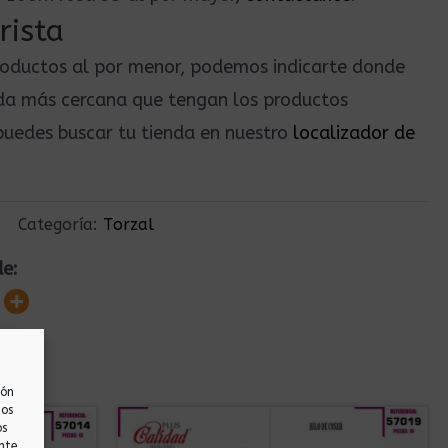
rista
roductos al por menor, podemos indicarte donde
nda más cercana que tengan los productos
uedes buscar tu tienda en nuestro
localizador de
Categoría:
Torzal
de:
ión
nos
os
nte