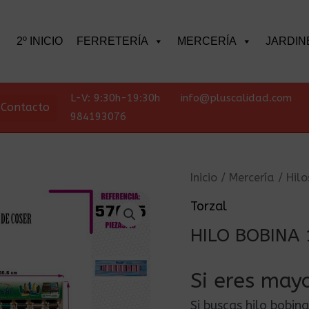
scar
2º INICIO
FERRETERÍA
MERCERÍA
JARDIN
L-V: 9:30h-19:30h
info@pluscalidad.com
Contacto
984193076
Inicio
/
Mercería
/
Hilo
Torzal
HILO BOBINA
Si eres mayo
Si buscas hilo bobi