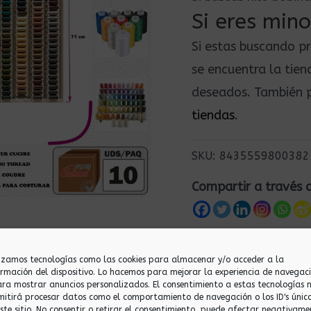
Si eres mino
Si estas buscando p
se encuentra la tie
deseados. También p
tiendas
.
SKU:
8435559800382
Compartir a través 
lizamos tecnologías como las cookies para almacenar y/o acceder a la
ormación del dispositivo. Lo hacemos para mejorar la experiencia de navegac
ara mostrar anuncios personalizados. El consentimiento a estas tecnologías 
mitirá procesar datos como el comportamiento de navegación o los ID's únic
este sitio. No consentir o retirar el consentimiento, puede afectar negativame