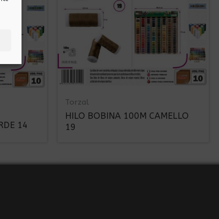
Torzal
HILO BOBINA 100M CAMELLO
RDE 14
19