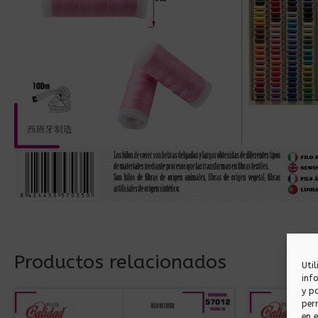
Productos relacionados
Uti
inf
y p
per
en 