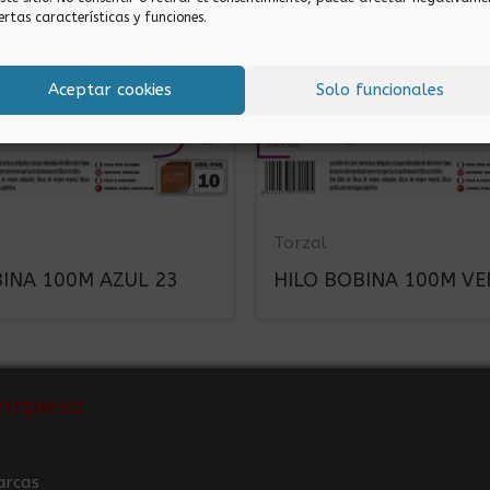
ertas características y funciones.
Aceptar cookies
Solo funcionales
Torzal
BINA 100M AZUL 23
HILO BOBINA 100M VE
empresa
arcas