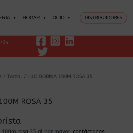
DISTRIBUIDORES
ERÍA
HOGAR
OCIO
+34
s
/
Torzal
/ HILO BOBINA 100M ROSA 35
 100M ROSA 35
rista
na 100m rosa 35 al por mayor,
contáctanos
.