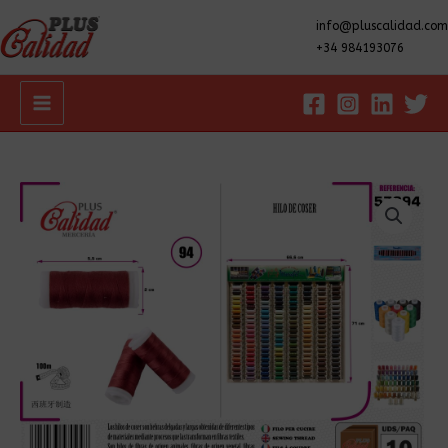
info@pluscalidad.com
+34 984193076
Main
Menu