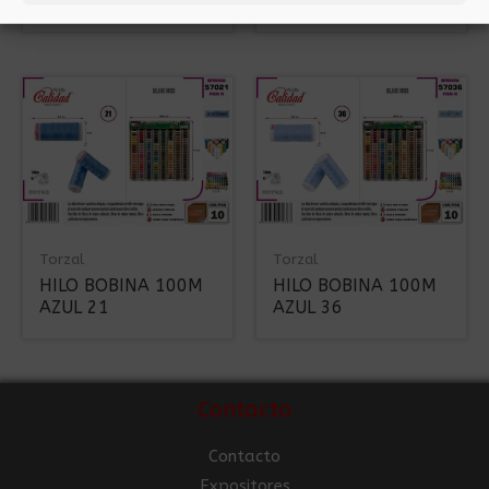
BEIG 24
AZUL 23
Torzal
Torzal
HILO BOBINA 100M
HILO BOBINA 100M
AZUL 21
AZUL 36
Contacto
Contacto
Expositores