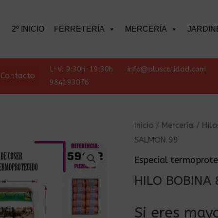
scar
2º INICIO
FERRETERÍA
MERCERÍA
JARDIN
L-V: 9:30h-19:30h
info@pluscalidad.com
Contacto
984193076
Inicio
/
Mercería
/
Hilo
SALMON 99
Especial termoprot
HILO BOBINA
Si eres mayo