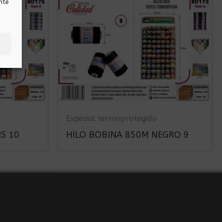
nte
Especial termoprotegido
S 10
HILO BOBINA 850M NEGRO 9