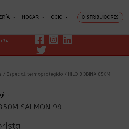
DISTRIBUIDORES
ERÍA
HOGAR
OCIO
+34
s
/
Especial termoprotegido
/ HILO BOBINA 850M
egido
 850M SALMON 99
rista