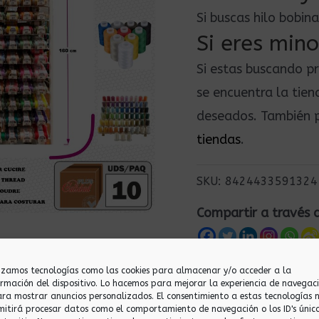
Si buscas hilo bobi
Si eres mino
Si estas buscando p
se encuentra la tie
deseados. También p
tiendas
.
SKU:
8424433591324
Compartir a través 
lizamos tecnologías como las cookies para almacenar y/o acceder a la
ormación del dispositivo. Lo hacemos para mejorar la experiencia de navegac
ara mostrar anuncios personalizados. El consentimiento a estas tecnologías 
mitirá procesar datos como el comportamiento de navegación o los ID's únic