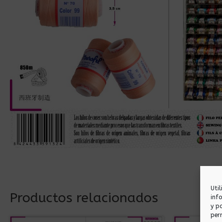
Uti
Productos relacionados
inf
y p
per