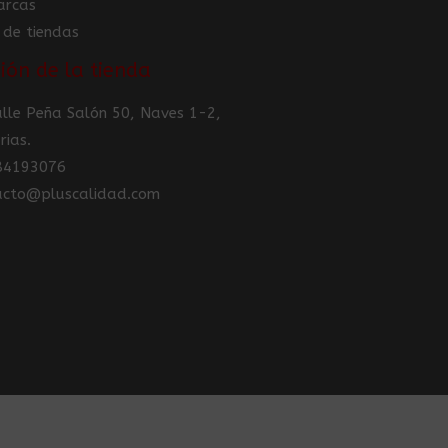
arcas
 de tiendas
ión de la tienda
Calle Peña Salón 50, Naves 1-2,
rias.
984193076
tacto@pluscalidad.com