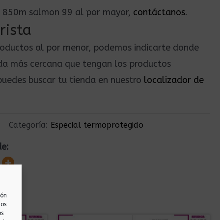
na 850m salmon 99 al por mayor,
contáctanos
.
rista
roductos al por menor, podemos indicarte donde
nda más cercana que tengan los productos
uedes buscar tu tienda en nuestro
localizador de
Categoría:
Especial termoprotegido
de:
ión
nos
os