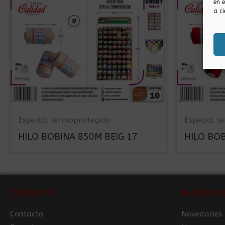
en 
a ci
Especial termoprotegido
Especial t
HILO BOBINA 850M BEIG 17
HILO BO
Contacto
Nuestra 
Contacto
Novedades