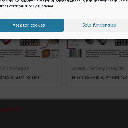
este sitio. No consentir o retirar el consentimiento, puede afectar negativame
ertas características y funciones.
Aceptar cookies
Solo funcionales
ermoprotegido
Especial termoprotegido
BINA 850M ROJO 7
HILO BOBINA 850M GRI
empresa