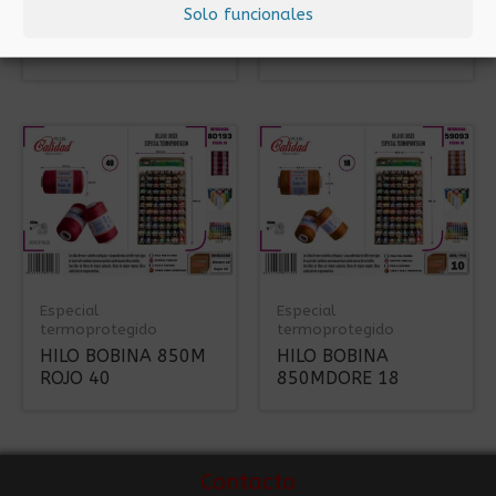
Solo funcionales
HILO BOBINA 850M
HILO BOBINA 850M
BEIG 16
BEIG 6
Especial
Especial
termoprotegido
termoprotegido
HILO BOBINA 850M
HILO BOBINA
ROJO 40
850MDORE 18
Contacto