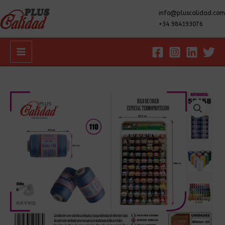
info@pluscalidad.com
+34 984193076
Main
Menu