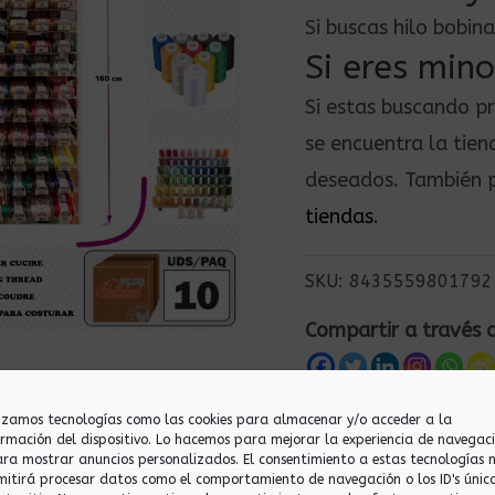
Si buscas hilo bobi
Si eres mino
Si estas buscando p
se encuentra la tie
deseados. También p
tiendas
.
SKU:
8435559801792
Compartir a través 
lizamos tecnologías como las cookies para almacenar y/o acceder a la
ormación del dispositivo. Lo hacemos para mejorar la experiencia de navegac
ara mostrar anuncios personalizados. El consentimiento a estas tecnologías 
mitirá procesar datos como el comportamiento de navegación o los ID's únic