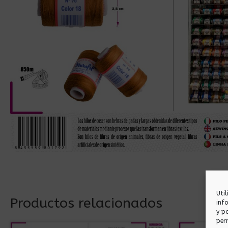
Uti
Productos relacionados
inf
y p
per