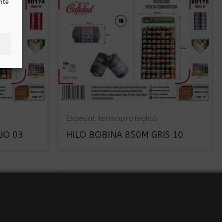
nte
Especial termoprotegido
JO 03
HILO BOBINA 850M GRIS 10