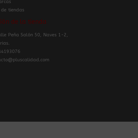
arcas
 de tiendas
ión de la tienda
Calle Peña Salón 50, Naves 1-2,
rias.
984193076
tacto@pluscalidad.com