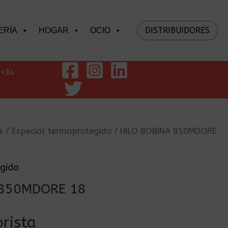
DISTRIBUIDORES
ERÍA
HOGAR
OCIO
+34
s
/
Especial termoprotegido
/ HILO BOBINA 850MDORE
egido
 850MDORE 18
rista