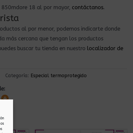
na 850mdore 18 al por mayor,
contáctanos
.
rista
roductos al por menor, podemos indicarte donde
nda más cercana que tengan los productos
uedes buscar tu tienda en nuestro
localizador de
Categoría:
Especial termoprotegido
de:
ión
nos
os