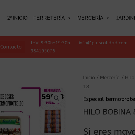
scar
2º INICIO
FERRETERÍA
MERCERÍA
JARDIN
L-V: 9:30h-19:30h
info@pluscalidad.com
Contacto
984193076
Inicio
/
Mercería
/
Hilo
18
Especial termoprot
HILO BOBINA
Si eres mayo