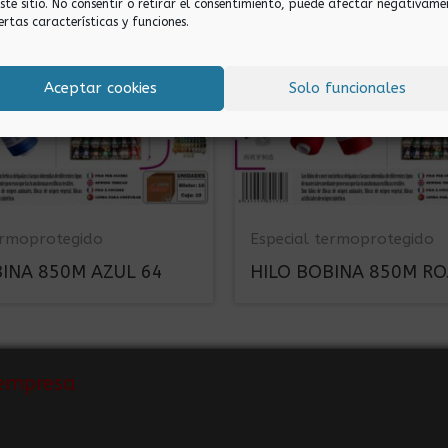
este sitio. No consentir o retirar el consentimiento, puede afectar negativame
ertas características y funciones.
Aceptar cookies
Solo funcionales
ermoprotegido
Especial termoprotegido
BINA 850M AZUL 64
HILO BOBINA 850M RO
empresa