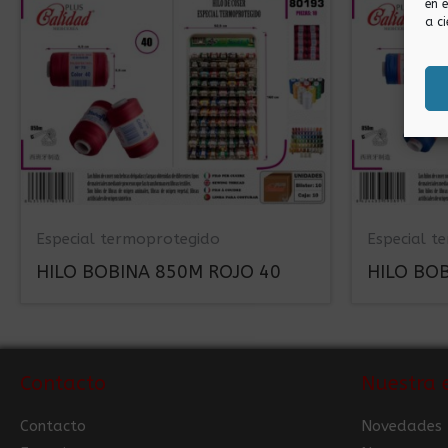
en 
a ci
Especial termoprotegido
Especial t
HILO BOBINA 850M ROJO 40
HILO BO
Contacto
Nuestra 
Contacto
Novedades