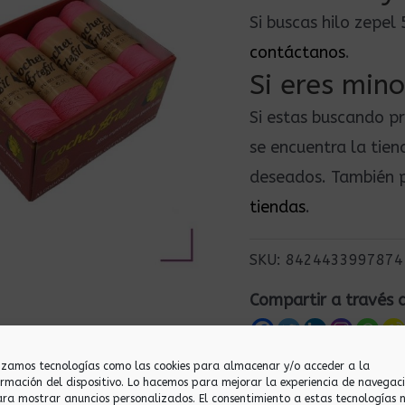
Si buscas hilo zepe
contáctanos
.
Si eres mino
Si estas buscando p
se encuentra la tie
deseados. También p
tiendas
.
SKU:
8424433997874
Compartir a través 
lizamos tecnologías como las cookies para almacenar y/o acceder a la
ormación del dispositivo. Lo hacemos para mejorar la experiencia de navegac
ara mostrar anuncios personalizados. El consentimiento a estas tecnologías 