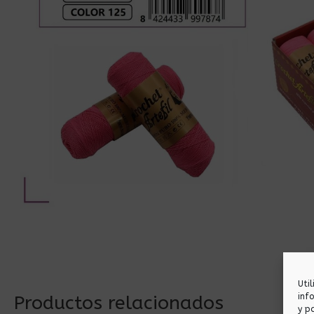
Uti
inf
Productos relacionados
y p