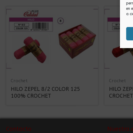
per
en 
a ci
Crochet
Crochet
HILO ZEPEL 8/2 COLOR 125
HILO ZEP
100% CROCHET
CROCHET
Contacto
Nuestra 