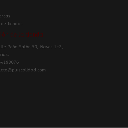
arcas
 de tiendas
ión de la tienda
Calle Peña Salón 50, Naves 1-2,
rias.
984193076
tacto@pluscalidad.com