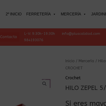
scar
2º INICIO
FERRETERÍA
MERCERÍA
JARDIN
L-V: 9:30h-19:30h
info@pluscalidad.com
Contacto
984193076
Inicio
/
Mercería
/
Hilo
CROCHET
Crochet
HILO ZEPEL 
Si eres mayo