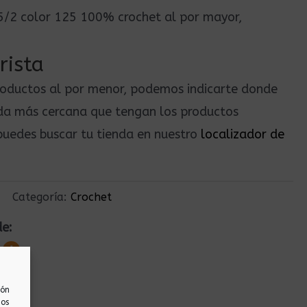
l 5/2 color 125 100% crochet al por mayor,
rista
roductos al por menor, podemos indicarte donde
nda más cercana que tengan los productos
uedes buscar tu tienda en nuestro
localizador de
Categoría:
Crochet
de:
ión
nos