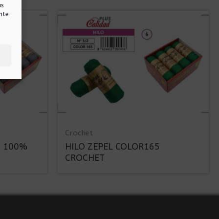
os
nte
Crochet
8 100%
HILO ZEPEL COLOR165
CROCHET