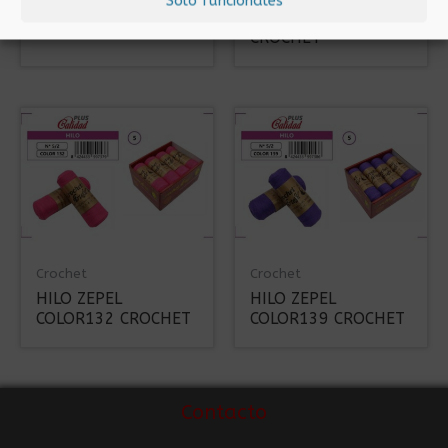
Solo funcionales
100G CROCHET
COLOR 198 100%
CROCHET
Crochet
Crochet
HILO ZEPEL
HILO ZEPEL
COLOR132 CROCHET
COLOR139 CROCHET
Contacto