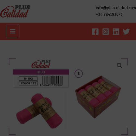
info@pluscalidad.com
+34 984193076
Main
Menu