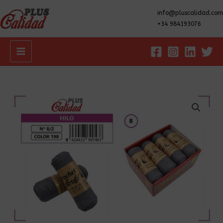
info@pluscalidad.com
+34 984193076
Main
Menu