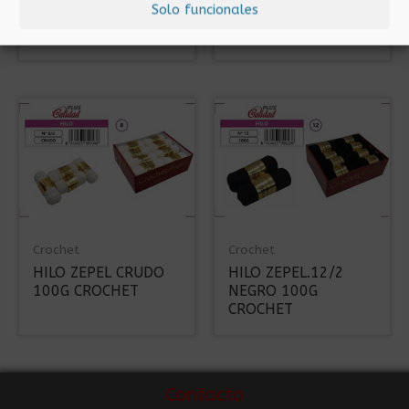
Solo funcionales
COLOR200 CROCHET
COLOR 125 100%
CROCHET
Crochet
Crochet
HILO ZEPEL CRUDO
HILO ZEPEL.12/2
100G CROCHET
NEGRO 100G
CROCHET
Contacto