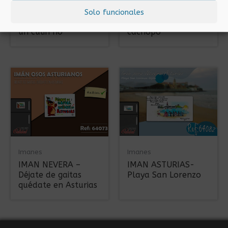
IMAN NEVERA
IMAN ASTURIAS –
Solo funcionales
ASTURIAS – Toma
Fabes, sidra,
un culin ho
cachopo
Imanes
Imanes
IMAN NEVERA –
IMAN ASTURIAS-
Déjate de gaitas
Playa San Lorenzo
quédate en Asturias