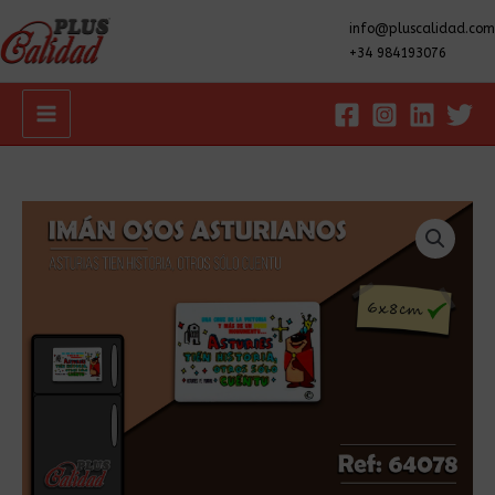
info@pluscalidad.com
+34 984193076
Main
Menu