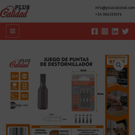
info@pluscalidad.com
+34 984193076
Main
Menu