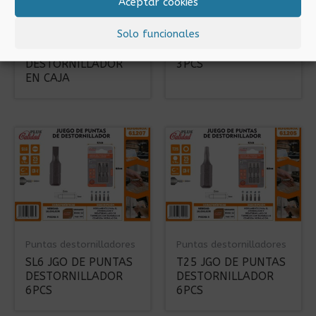
Aceptar cookies
Puntas destornilladores
Puntas destornilladores
Solo funcionales
7PCS JGO DE
PZ1 JGO DE PUNTAS
PUNTAS
DESTORNILLADOR
DESTORNILLADOR
3PCS
EN CAJA
Puntas destornilladores
Puntas destornilladores
SL6 JGO DE PUNTAS
T25 JGO DE PUNTAS
DESTORNILLADOR
DESTORNILLADOR
6PCS
6PCS