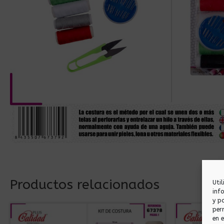
Productos relacionados
Uti
inf
y p
per
en 