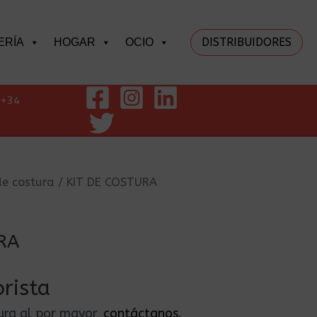
DISTRIBUIDORES
ERÍA
HOGAR
OCIO
+34
de costura
/ KIT DE COSTURA
RA
rista
tura al por mayor,
contáctanos
.