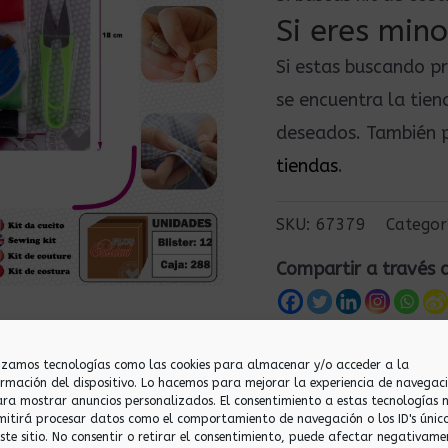
Si eres mino
Si estas buscando p
se encuentra la tie
deseados. También p
tiendas
.
SKU:
67379
Categor
Compartir a través 
lizamos tecnologías como las cookies para almacenar y/o acceder a la
ormación del dispositivo. Lo hacemos para mejorar la experiencia de navegac
ara mostrar anuncios personalizados. El consentimiento a estas tecnologías 
mitirá procesar datos como el comportamiento de navegación o los ID's únic
este sitio. No consentir o retirar el consentimiento, puede afectar negativame