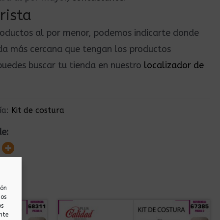
rista
roductos al por menor, podemos indicarte donde
nda más cercana que tengan los productos
uedes buscar tu tienda en nuestro
localizador de
ía:
Kit de costura
de:
ión
nos
os
nte