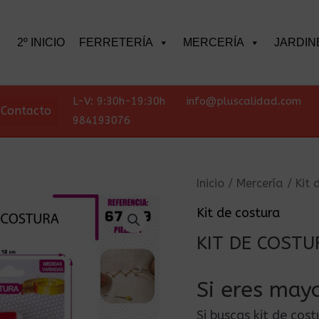
scar
2º INICIO
FERRETERÍA
MERCERÍA
JARDIN
L-V: 9:30h-19:30h
info@pluscalidad.com
Contacto
984193076
Inicio
/
Mercería
/
Kit 
Kit de costura
KIT DE COSTU
Si eres mayo
Si buscas kit de cos