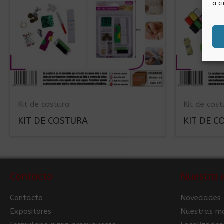
a ci
Kit de costura
Kit de cos
KIT DE COSTURA
KIT DE C
Contacto
Nuestra 
Contacto
Novedades
Expositores
Nuestras m