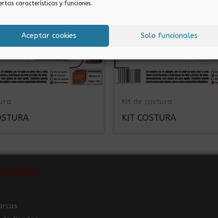
ertas características y funciones.
Aceptar cookies
Solo funcionales
tura
Kit de costura
OSTURA
KIT COSTURA
empresa
arcas