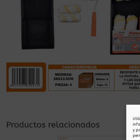
Uti
Productos relacionados
inf
y p
per