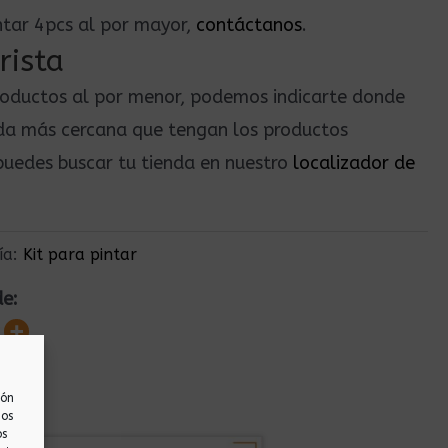
intar 4pcs al por mayor,
contáctanos
.
rista
roductos al por menor, podemos indicarte donde
nda más cercana que tengan los productos
uedes buscar tu tienda en nuestro
localizador de
ía:
Kit para pintar
de:
ión
nos
os