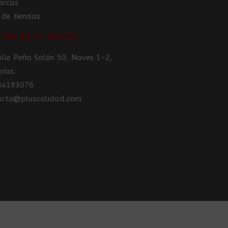
arcas
 de tiendas
ión de la tienda
Calle Peña Salón 50, Naves 1-2,
rias.
984193076
tacto@pluscalidad.com