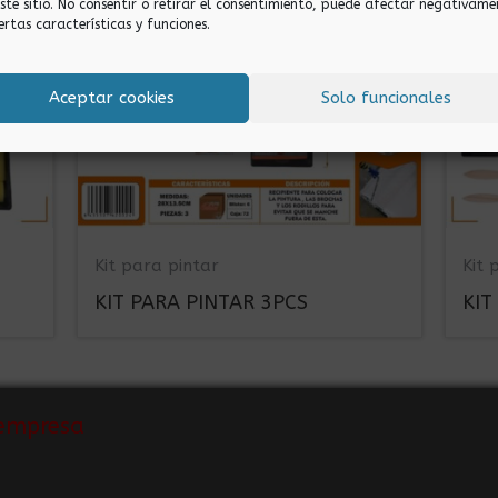
este sitio. No consentir o retirar el consentimiento, puede afectar negativame
ertas características y funciones.
Aceptar cookies
Solo funcionales
Kit para pintar
Kit 
KIT PARA PINTAR 3PCS
KIT
empresa