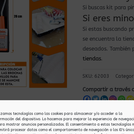
Si buscas kit para p
Si eres mino
Si estas buscando p
se encuentra la tie
deseados. También p
tiendas
.
SKU:
62003
Categor
Compartir a través 
lizamos tecnologías como las cookies para almacenar y/o acceder a la
ormación del dispositivo. Lo hacemos para mejorar la experiencia de navegac
ara mostrar anuncios personalizados. El consentimiento a estas tecnologías 
mitirá procesar datos como el comportamiento de navegación o los ID's únic