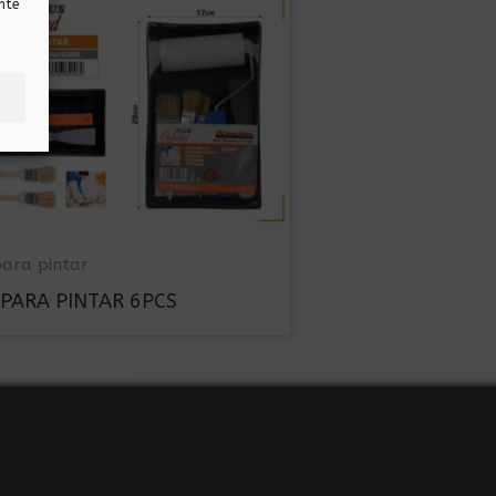
nte
para pintar
 PARA PINTAR 6PCS