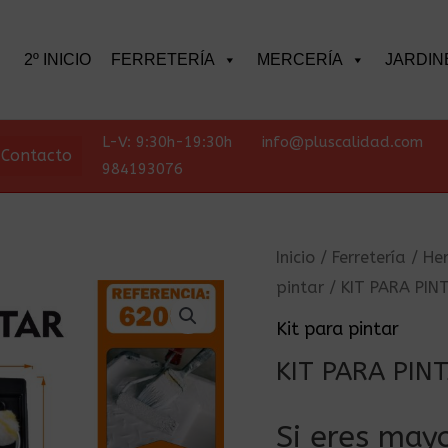
scar
2º INICIO
FERRETERÍA
MERCERÍA
JARDIN
L-V: 9:30h-19:30h
info@pluscalidad.com
Contacto
984193076
Inicio
/
Ferretería
/
He
pintar
/ KIT PARA PIN
Kit para pintar
KIT PARA PIN
Si eres mayo