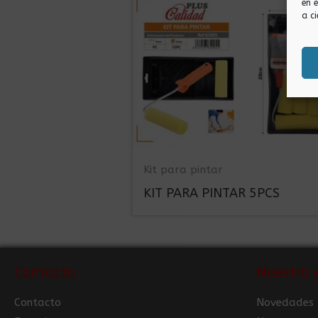
en 
a ci
Kit para pintar
KIT PARA PINTAR 5PCS
Contacto
Nuestra 
Contacto
Novedades