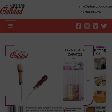
info@pluscalidad.com
+34 984193076
Main
Menu