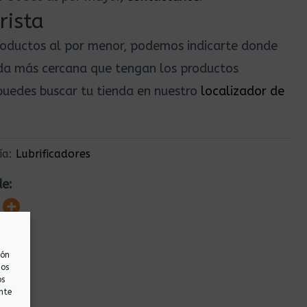
rista
roductos al por menor, podemos indicarte donde
nda más cercana que tengan los productos
uedes buscar tu tienda en nuestro
localizador de
ía:
Lubrificadores
de:
ión
nos
os
nte