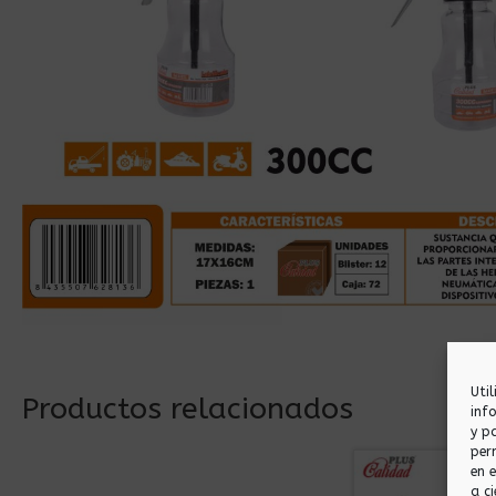
Uti
Productos relacionados
inf
y p
per
en 
a ci