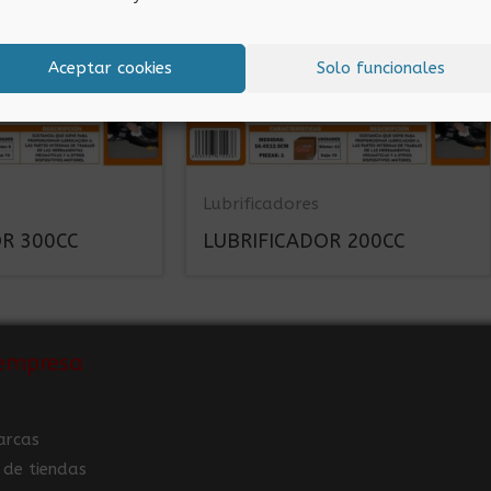
Aceptar cookies
Solo funcionales
Lubrificadores
R 300CC
LUBRIFICADOR 200CC
empresa
arcas
 de tiendas