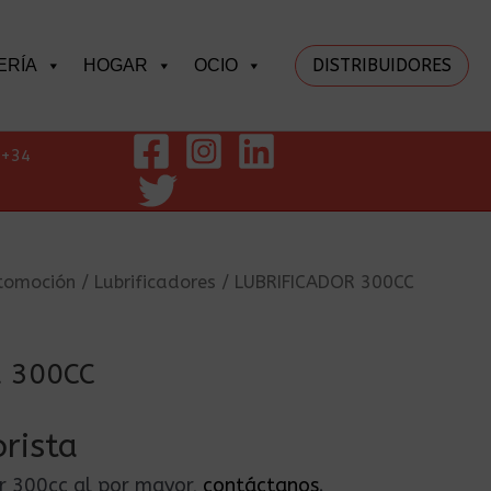
DISTRIBUIDORES
ERÍA
HOGAR
OCIO
+34
tomoción
/
Lubrificadores
/ LUBRIFICADOR 300CC
R 300CC
rista
or 300cc al por mayor,
contáctanos
.