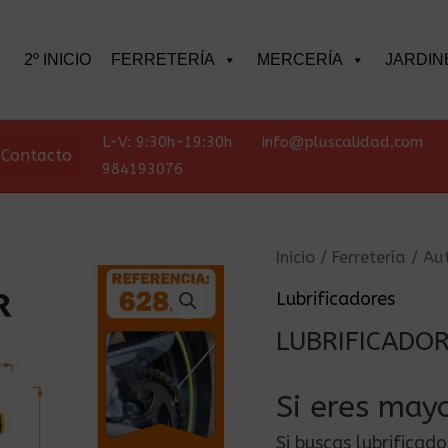
scar
2º INICIO
FERRETERÍA
MERCERÍA
JARDIN
L-V: 9:30h-19:30h
info@pluscalidad.com
Contacto
984193076
Inicio
/
Ferretería
/
Au
Lubrificadores
LUBRIFICADO
Si eres mayo
Si buscas lubrificad