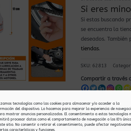
Si eres mino
Si estas buscando p
se encuentra la tie
deseados. También p
tiendas
.
SKU:
62813
Categor
Compartir a través 
lizamos tecnologías como las cookies para almacenar y/o acceder a la
ormación del dispositivo. Lo hacemos para mejorar la experiencia de navegac
ara mostrar anuncios personalizados. El consentimiento a estas tecnologías 
mitirá procesar datos como el comportamiento de navegación o los ID's únic
este sitio. No consentir o retirar el consentimiento, puede afectar negativame
ertas características y funciones.