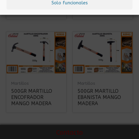
Solo funcionales
ENCOFRADOR
BOLA MANGO
MADERA
Martillos
Martillos
500GR MARTILLO
500GR MARTILLO
ENCOFRADOR
EBANISTA MANGO
MANGO MADERA
MADERA
Contacto