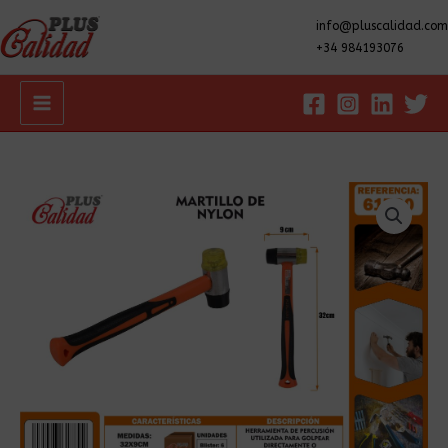
info@pluscalidad.com
+34 984193076
Main
Menu