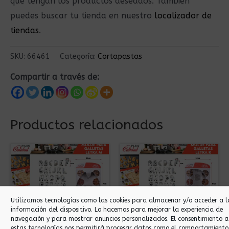
que tengan los productos deseados. También
puedes buscar tu tienda en nuestro
localizador de
tiendas
.
SKU:
66461
Categoría:
Cortapastas
Compartir a través de:
Productos relacionados
Utilizamos tecnologías como las cookies para almacenar y/o acceder a l
información del dispositivo. Lo hacemos para mejorar la experiencia de
navegación y para mostrar anuncios personalizados. El consentimiento a
estas tecnologías nos permitirá procesar datos como el comportamiento
Cortapastas
Cortapastas