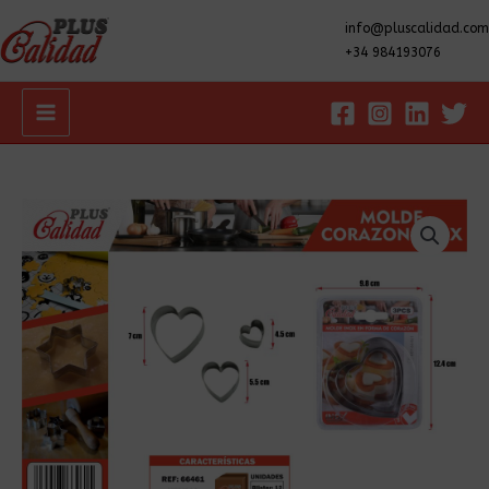
info@pluscalidad.com
+34 984193076
Main
Menu