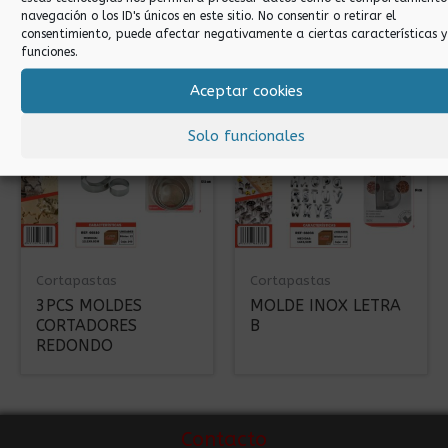
navegación o los ID's únicos en este sitio. No consentir o retirar el
MOLDE INOX LETRA
MOLDE INOX LETRA
consentimiento, puede afectar negativamente a ciertas características y
M
R
funciones.
Aceptar cookies
Solo funcionales
Cortapastas
Cortapastas
3PCS MOLDES
MOLDE INOX LETRA
CORTADORES
B
REDONDO
Contacto