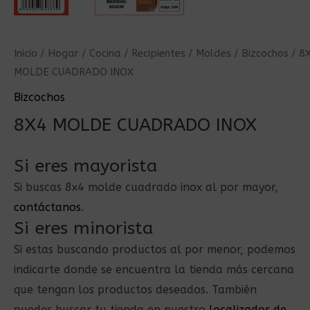
Inicio
/
Hogar
/
Cocina
/
Recipientes
/
Moldes
/
Bizcochos
/ 8
MOLDE CUADRADO INOX
Bizcochos
8X4 MOLDE CUADRADO INOX
Si eres mayorista
Si buscas 8x4 molde cuadrado inox al por mayor,
contáctanos
.
Si eres minorista
Si estas buscando productos al por menor, podemos
indicarte donde se encuentra la tienda más cercana
que tengan los productos deseados. También
puedes buscar tu tienda en nuestro
localizador de