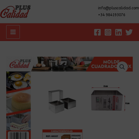
info@pluscalidad.com
+34 984193076
Main
Menu