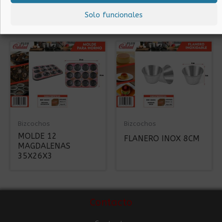
27.5X15
20CM
Solo funcionales
Bizcochos
Bizcochos
MOLDE 12
FLANERO INOX 8CM
MAGDALENAS
35X26X3
Contacto