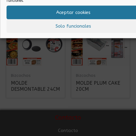
funciones.
25CM
CUADRADO INOX
Aceptar cookies
Solo funcionales
Bizcochos
Bizcochos
MOLDE
MOLDE PLUM CAKE
DESMONTABLE 24CM
20CM
Contacto
Contacto