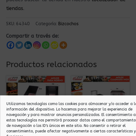
tiendas
.
SKU:
64340
Categoría:
Bizcochos
Compartir a través de:
Productos relacionados
Utilizamos tecnologías como las cookies para almacenar y/o acceder a l
información del dispositivo. Lo hacemos para mejorar la experiencia de
navegación y para mostrar anuncios personalizados. El consentimiento a
estas tecnologías nos permitirá procesar datos como el comportamiento
de navegación o los ID's únicos en este sitio. No consentir o retirar el
Bizcochos
Bizcochos
consentimiento, puede afectar negativamente a ciertas características y
MOLDE PLUM CAKE
8X4 MOLDE