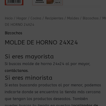
Inicio
/
Hogar
/
Cocina
/
Recipientes
/
Moldes
/
Bizcochos
/ M
DE HORNO 24X24
Bizcochos
MOLDE DE HORNO 24X24
Si eres mayorista
Si buscas molde de horno 24x24 al por mayor,
contáctanos
.
Si eres minorista
Si estas buscando productos al por menor, podemos
indicarte donde se encuentra la tienda más cercana
que tengan los productos deseados. También
puedes buscar tu tienda en nuestro
localizador de