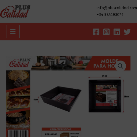
info@pluscalidad.com
+34 984193076
Main
Menu