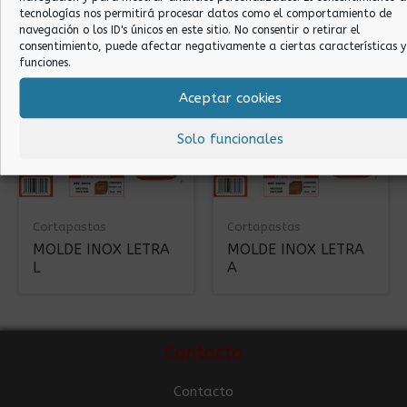
T
F
tecnologías nos permitirá procesar datos como el comportamiento de
navegación o los ID's únicos en este sitio. No consentir o retirar el
consentimiento, puede afectar negativamente a ciertas características y
funciones.
Aceptar cookies
Solo funcionales
Cortapastas
Cortapastas
MOLDE INOX LETRA
MOLDE INOX LETRA
L
A
Contacto
Contacto