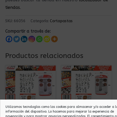
tiendas
.
SKU:
66056
Categoría:
Cortapastas
Compartir a través de:
Productos relacionados
Utilizamos tecnologías como las cookies para almacenar y/o acceder a l
Cortapastas
Cortapastas
información del dispositivo. Lo hacemos para mejorar la experiencia de
MOLDE INOX LETRA
MOLDE INOX LETRA
navegación y para mostrar anuncios personalizados. El consentimiento a