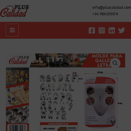
info@pluscalidad.com
+34 984193076
Main
Menu