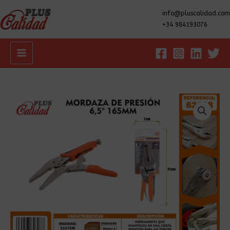
info@pluscalidad.com
+34 984193076
Main
Menu