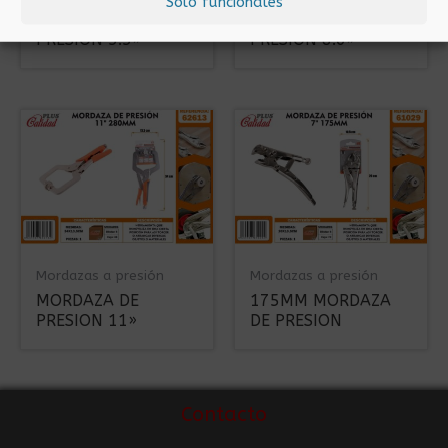
Solo funcionales
MORDAZA DE
MORDAZA DE
PRESION 5.5»
PRESION 8.6»
Mordazas a presión
Mordazas a presión
MORDAZA DE
175MM MORDAZA
PRESION 11»
DE PRESION
Contacto