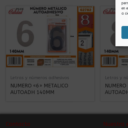
per
en 
a ci
Letras y números adhesivos
Letras y n
NUMERO «6» METALICO
NUMERO 
AUTOADH 140MM
AUTOAD
Contacto
Nuestra 