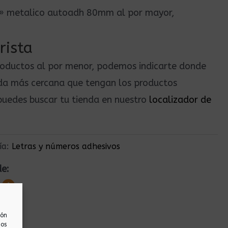
5» metalico autoadh 80mm al por mayor,
rista
roductos al por menor, podemos indicarte donde
nda más cercana que tengan los productos
uedes buscar tu tienda en nuestro
localizador de
ía:
Letras y números adhesivos
de:
ión
nos