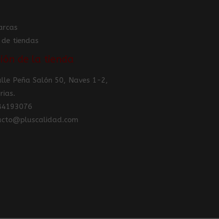
arcas
 de tiendas
ión de la tienda
Calle Peña Salón 50, Naves 1-2,
rias.
984193076
tacto@pluscalidad.com