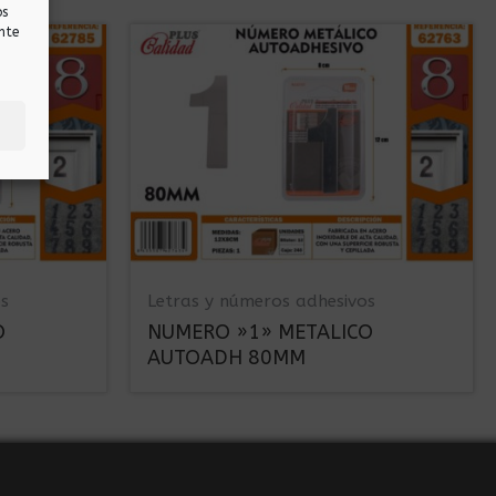
os
nte
os
Letras y números adhesivos
O
NUMERO »1» METALICO
AUTOADH 80MM