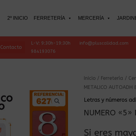
scar
2º INICIO
FERRETERÍA
MERCERÍA
JARDIN
L-V: 9:30h-19:30h
info@pluscalidad.com
Contacto
984193076
Inicio
/
Ferretería
/
Cer
METALICO AUTOADH 
Letras y números ad
NUMERO «5» 
Si eres mayo