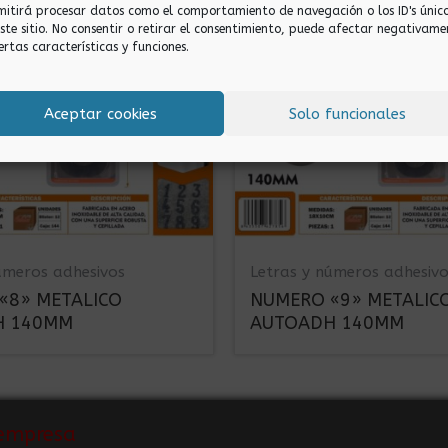
mitirá procesar datos como el comportamiento de navegación o los ID's únic
este sitio. No consentir o retirar el consentimiento, puede afectar negativame
ertas características y funciones.
Aceptar cookies
Solo funcionales
úmeros adhesivos
Letras y números adhesiv
«8» METALICO
NUMERO «9» METALIC
H 140MM
AUTOADH 140MM
empresa