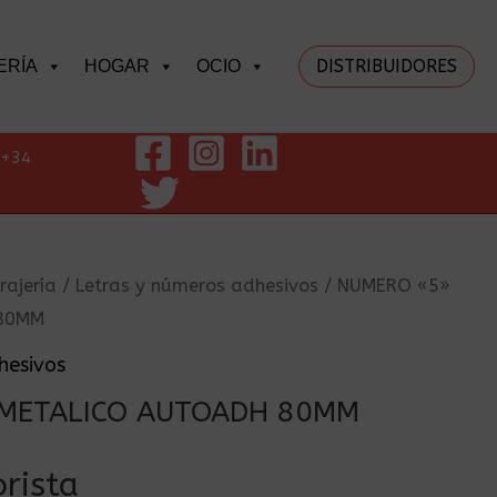
DISTRIBUIDORES
ERÍA
HOGAR
OCIO
+34
rajería
/
Letras y números adhesivos
/ NUMERO «5»
80MM
hesivos
METALICO AUTOADH 80MM
rista