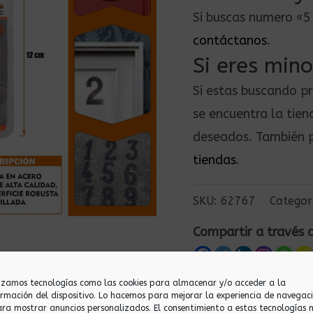
Si buscas numero «
contáctanos
.
Si eres mino
Si estas buscando p
se encuentra la tie
deseados. También p
tiendas
.
SKU:
62767
Categor
Compartir a través 
lizamos tecnologías como las cookies para almacenar y/o acceder a la
ormación del dispositivo. Lo hacemos para mejorar la experiencia de navegac
ara mostrar anuncios personalizados. El consentimiento a estas tecnologías 