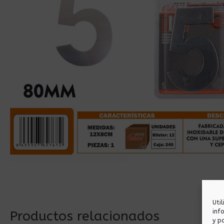
Uti
inf
Productos relacionados
y p