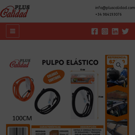
info@pluscalidad.com
+34 984193076
Main
Menu