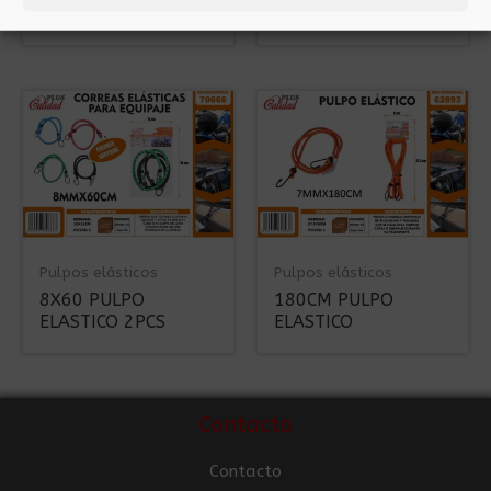
ELASTICO
ELASTICO
Pulpos elásticos
Pulpos elásticos
8X60 PULPO
180CM PULPO
ELASTICO 2PCS
ELASTICO
Contacto
Contacto