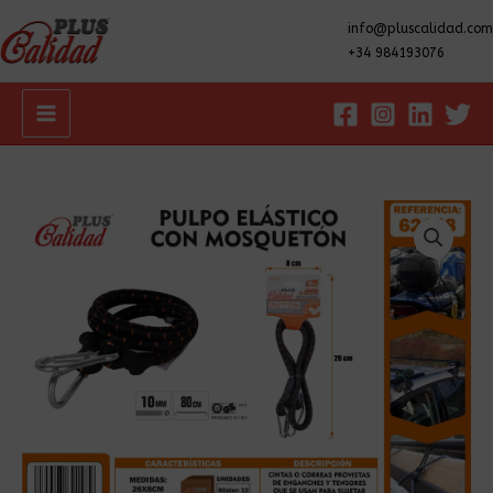
info@pluscalidad.com
+34 984193076
Main
Menu