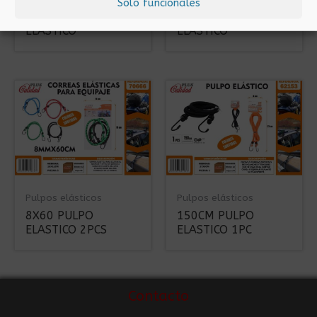
Solo funcionales
180CM PULPO
10X120 PULPO
ELASTICO
ELASTICO
Pulpos elásticos
Pulpos elásticos
8X60 PULPO
150CM PULPO
ELASTICO 2PCS
ELASTICO 1PC
Contacto