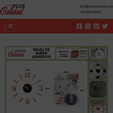
info@pluscalidad.com
+34 984193076
Main
Menu