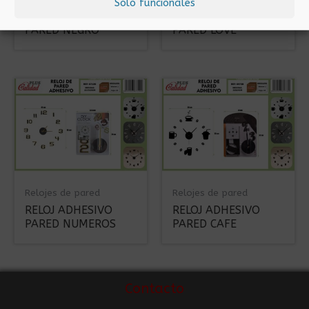
Solo funcionales
RELOJ ADHESIVO
RELOJ ADHESIVO
PARED NEGRO
PARED LOVE
Relojes de pared
Relojes de pared
RELOJ ADHESIVO
RELOJ ADHESIVO
PARED NUMEROS
PARED CAFE
Contacto