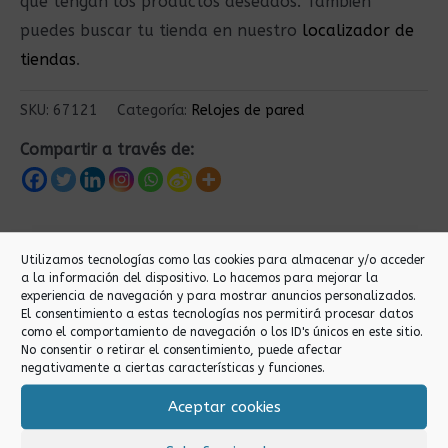
que tengan los productos deseados. También
puedes buscar tu tienda en nuestro
localizador de
tiendas
.
SKU:
67121
Categoría:
Relojes de pared
Compartir a través de:
Productos relacionados
Utilizamos tecnologías como las cookies para almacenar y/o acceder
a la información del dispositivo. Lo hacemos para mejorar la
experiencia de navegación y para mostrar anuncios personalizados.
El consentimiento a estas tecnologías nos permitirá procesar datos
como el comportamiento de navegación o los ID's únicos en este sitio.
No consentir o retirar el consentimiento, puede afectar
negativamente a ciertas características y funciones.
Aceptar cookies
Relojes de pared
Relojes de pared