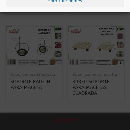
PARA MACETAS
PARA MACETAS
Solo funcionales
REDONDO
CUADRADA
Soportes para macetas
Soportes para macetas
SOPORTE BALCON
30X30 SOPORTE
PARA MACETA
PARA MACETAS
CUADRADA
Contacto