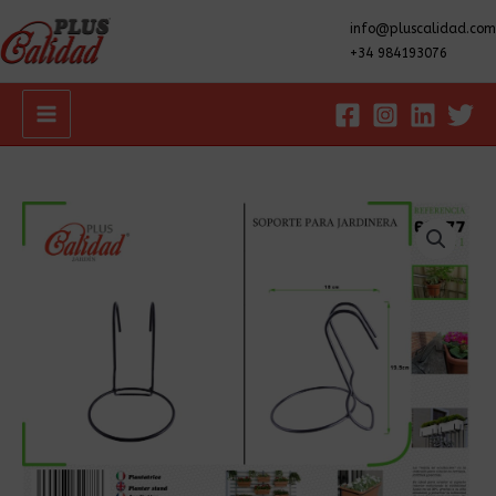
info@pluscalidad.com
+34 984193076
Main
Menu