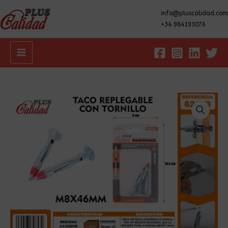
info@pluscalidad.com
+34 984193076
Main
Menu