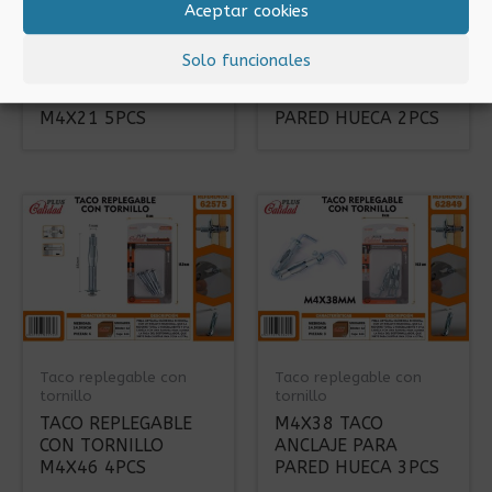
Aceptar cookies
Taco replegable con
Taco replegable con
tornillo
tornillo
Solo funcionales
TACO REPLEGABLE
M5X65 TACO
CON TORNILLO
ANCLAJE PARA
M4X21 5PCS
PARED HUECA 2PCS
Taco replegable con
Taco replegable con
tornillo
tornillo
TACO REPLEGABLE
M4X38 TACO
CON TORNILLO
ANCLAJE PARA
M4X46 4PCS
PARED HUECA 3PCS