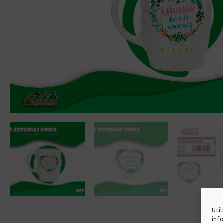
Uti
inf