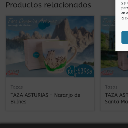
Productos relacionados
y p
per
en 
a ci
Tazas
Tazas
TAZA ASTURIAS – Naranjo de
TAZA ASTU
Bulnes
Santa Ma