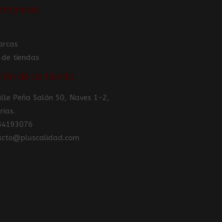
empresa
arcas
 de tiendas
ión de la tienda
Calle Peña Salón 50, Naves 1-2,
rias.
984193076
tacto@pluscalidad.com