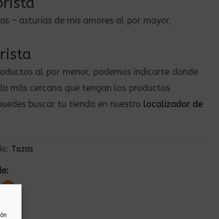
rista
ias – asturias de mis amores al por mayor,
rista
roductos al por menor, podemos indicarte donde
nda más cercana que tengan los productos
uedes buscar tu tienda en nuestro
localizador de
ía:
Tazas
de:
ión