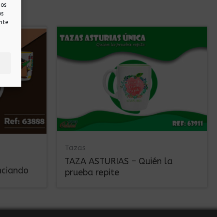
nos
os
nte
Tazas
TAZA ASTURIAS – Quién la
nciando
prueba repite