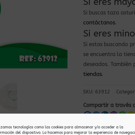
Si eres mayo
Si buscas taza astur
contáctanos
.
Si eres mino
Si estas buscando p
se encuentra la tie
deseados. También p
tiendas
.
SKU:
63912
Categor
Compartir a través 
lizamos tecnologías como las cookies para almacenar y/o acceder a la
ormación del dispositivo. Lo hacemos para mejorar la experiencia de navegac