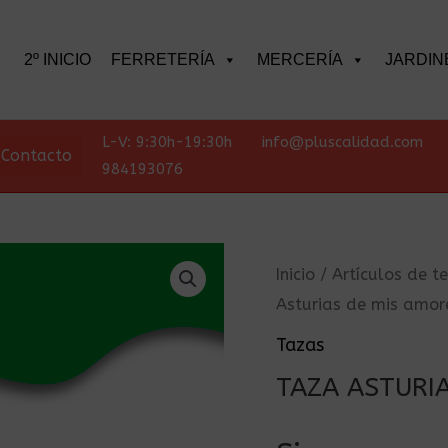
scar
2º INICIO
FERRETERÍA
MERCERÍA
JARDIN
L-V: 9:30h-19:30h
info@pluscalidad.com
Contacto
984193076
Inicio
/
Artículos de 
Asturias de mis amor
Tazas
TAZA ASTURIA