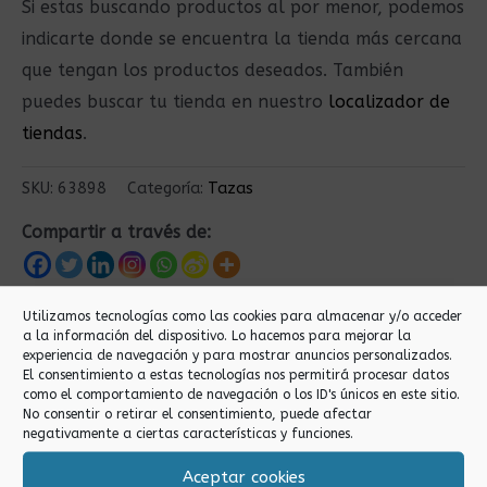
Si estas buscando productos al por menor, podemos
indicarte donde se encuentra la tienda más cercana
que tengan los productos deseados. También
puedes buscar tu tienda en nuestro
localizador de
tiendas
.
SKU:
63898
Categoría:
Tazas
Compartir a través de:
Utilizamos tecnologías como las cookies para almacenar y/o acceder
Productos relacionados
a la información del dispositivo. Lo hacemos para mejorar la
experiencia de navegación y para mostrar anuncios personalizados.
El consentimiento a estas tecnologías nos permitirá procesar datos
como el comportamiento de navegación o los ID's únicos en este sitio.
No consentir o retirar el consentimiento, puede afectar
negativamente a ciertas características y funciones.
Aceptar cookies