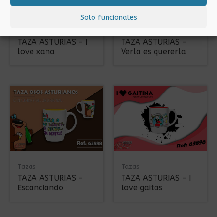
Solo funcionales
Tazas
Tazas
TAZA ASTURIAS – I
TAZA ASTURIAS –
love xana
Verla es quererla
Tazas
Tazas
TAZA ASTURIAS –
TAZA ASTURIAS – I
Escanciando
love gaitas