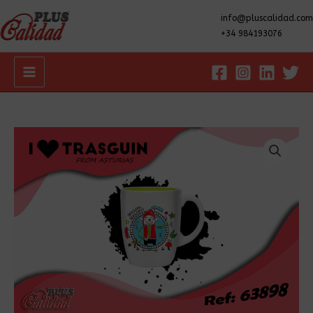
info@pluscalidad.com
+34 984193076
Main
Menu