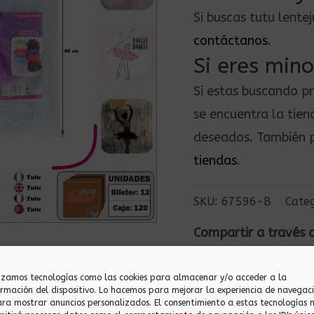
Si buscas tutu lent
contáctanos
.
Si eres mino
Si estas buscando p
se encuentra la tie
deseados. También p
tiendas
.
SKU:
67596-B
Cate
Compartir a través 
lizamos tecnologías como las cookies para almacenar y/o acceder a la
ormación del dispositivo. Lo hacemos para mejorar la experiencia de navegac
ara mostrar anuncios personalizados. El consentimiento a estas tecnologías 