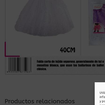
Uti
inf
Productos relacionados
y p