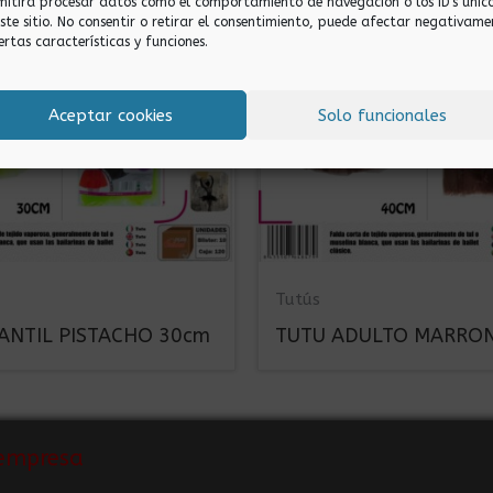
mitirá procesar datos como el comportamiento de navegación o los ID's únic
este sitio. No consentir o retirar el consentimiento, puede afectar negativame
ertas características y funciones.
Aceptar cookies
Solo funcionales
Tutús
ANTIL PISTACHO 30cm
TUTU ADULTO MARRO
empresa