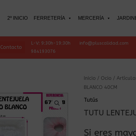
scar
2º INICIO
FERRETERÍA
MERCERÍA
JARDIN
L-V: 9:30h-19:30h
info@pluscalidad.com
Contacto
984193076
Inicio
/
Ocio
/
Artículo
BLANCO 40CM
Tutús
TUTU LENTEJ
Si eres mayo