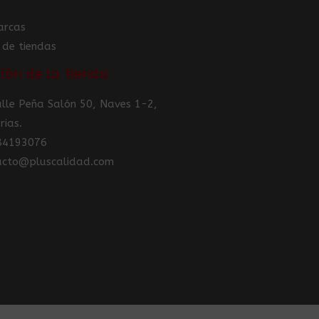
arcas
 de tiendas
ión de la tienda
Calle Peña Salón 50, Naves 1-2,
rias.
984193076
tacto@pluscalidad.com