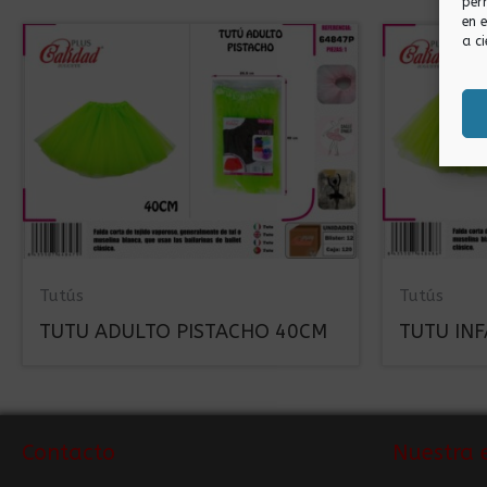
per
en 
a ci
Tutús
Tutús
TUTU ADULTO PISTACHO 40CM
TUTU INF
Contacto
Nuestra 