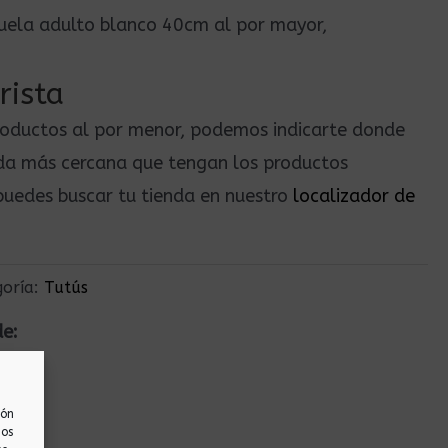
ejuela adulto blanco 40cm al por mayor,
rista
roductos al por menor, podemos indicarte donde
nda más cercana que tengan los productos
uedes buscar tu tienda en nuestro
localizador de
goría:
Tutús
de:
ión
nos