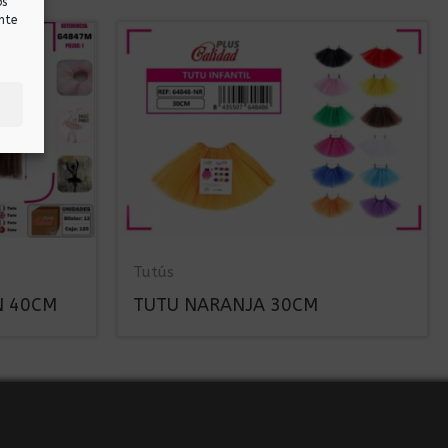
os
nte
Tutús
N 40CM
TUTU NARANJA 30CM