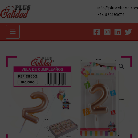
info@pluscalidad.com
+34 984193076
Main
Menu