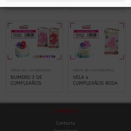
CUMPLEAÑOS 24PCS
CUMPLEAÑOS ROSA
Velas de cumpleaños
Velas de cumpleaños
NUMERO 3 DE
VELA 4
CUMPLEAÑOS
CUMPLEAÑOS ROSA
Contacto
Contacto
Expositores