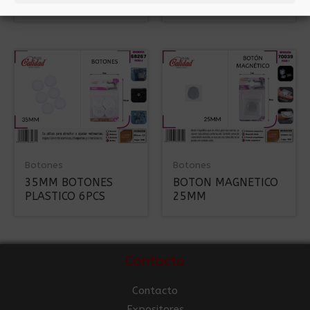
SURTIDO NEGRO
PLASTICO 6PCS
Botones
Botones
35MM BOTONES
BOTON MAGNETICO
PLASTICO 6PCS
25MM
Contacto
Contacto
Expositores