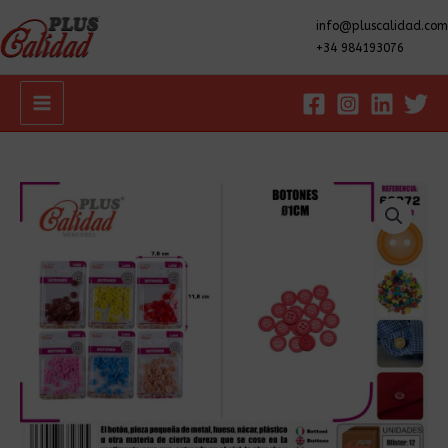
info@pluscalidad.com
+34 984193076
Main
Menu