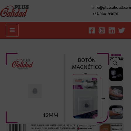
info@pluscalidad.com
+34 984193076
Main
Menu