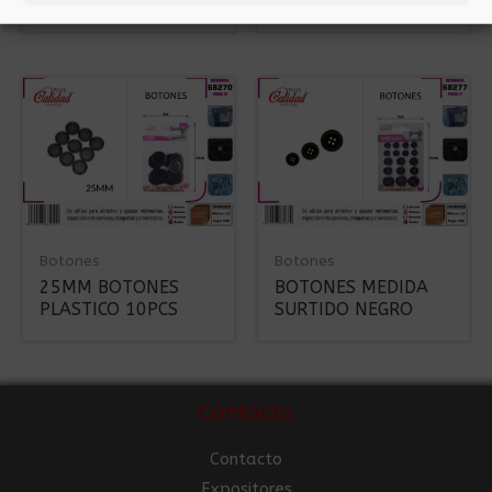
VAQUEROS 6PCS
20MM
Botones
Botones
25MM BOTONES
BOTONES MEDIDA
PLASTICO 10PCS
SURTIDO NEGRO
Contacto
Contacto
Expositores